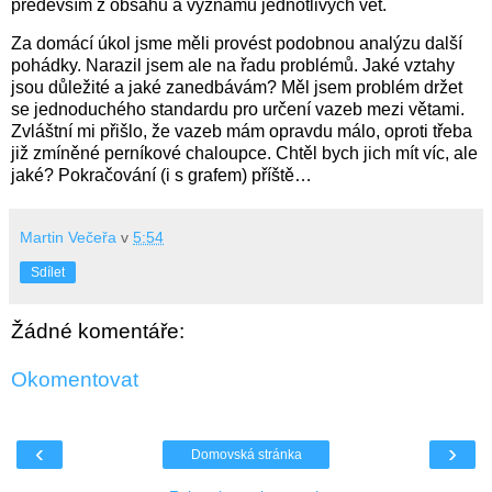
především z obsahu a významu jednotlivých vět.
Za domácí úkol jsme měli provést podobnou analýzu další
pohádky. Narazil jsem ale na řadu problémů. Jaké vztahy
jsou důležité a jaké zanedbávám? Měl jsem problém držet
se jednoduchého standardu pro určení vazeb mezi větami.
Zvláštní mi přišlo, že vazeb mám opravdu málo, oproti třeba
již zmíněné perníkové chaloupce. Chtěl bych jich mít víc, ale
jaké? Pokračování (i s grafem) příště…
Martin Večeřa
v
5:54
Sdílet
Žádné komentáře:
Okomentovat
‹
›
Domovská stránka