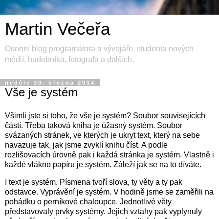
Martin Večeřa
Osobní blog programátora a vývojáře, studenta nových
médií, hudebníka, fotografa a dalších.
neděle 30. března 2014
Vše je systém
Všimli jste si toho, že vše je systém? Soubor souvisejících
částí. Třeba taková kniha je úžasný systém. Soubor
svázaných stránek, ve kterých je ukryt text, který na sebe
navazuje tak, jak jsme zvyklí knihu číst. A podle
rozlišovacích úrovně pak i každá stránka je systém. Vlastně i
každé vlákno papíru je systém. Záleží jak se na to díváte.
I text je systém. Písmena tvoří slova, ty věty a ty pak
odstavce. Vyprávění je systém. V hodině jsme se zaměřili na
pohádku o perníkové chaloupce. Jednotlivé věty
představovaly prvky systémy. Jejich vztahy pak vyplynuly